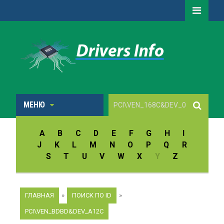
МЕНЮ
A
B
C
D
E
F
G
H
I
J
K
L
M
N
O
P
Q
R
S
T
U
V
W
X
Y
Z
ГЛАВНАЯ
»
ПОИСК ПО ID
»
PCI\VEN_BDBD&DEV_A12C