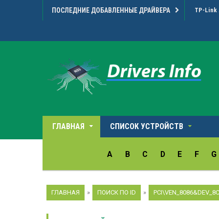
ПОСЛЕДНИЕ ДОБАВЛЕННЫЕ ДРАЙВЕРА
TP-Link 
ГЛАВНАЯ
СПИСОК УСТРОЙСТВ
A
B
C
D
E
F
G
ГЛАВНАЯ
»
ПОИСК ПО ID
»
PCI\VEN_8086&DEV_8