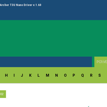
Archer T3U Nano Driver v.1.60
H
I
J
K
L
M
N
O
P
Q
R
S
C02