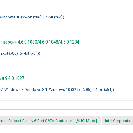
ndows 10 (32-bit (x86), 64-bit (x64))
er
версия 4.6.0.1080/4.6.0.1048/4.5.0.1234
bit (x86), 64-bit (x64))
я 9.4.0.1027
 Windows 8, Windows 8.1, Windows 10 (32-bit (x86), 64-bit (x64))
ries Chipset Family 6-Port SATA Controller 1 [AHCI Mode]
Intel Corporatio