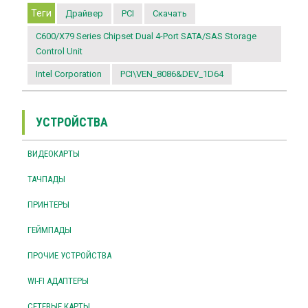
Теги
Драйвер
PCI
Скачать
C600/X79 Series Chipset Dual 4-Port SATA/SAS Storage
Control Unit
Intel Corporation
PCI\VEN_8086&DEV_1D64
УСТРОЙСТВА
ВИДЕОКАРТЫ
ТАЧПАДЫ
ПРИНТЕРЫ
ГЕЙМПАДЫ
ПРОЧИЕ УСТРОЙСТВА
WI-FI АДАПТЕРЫ
СЕТЕВЫЕ КАРТЫ