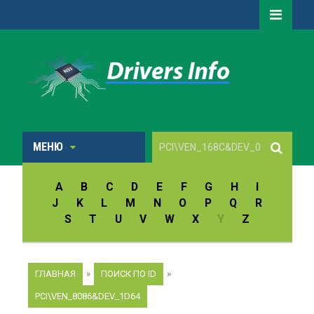
МЕНЮ
A
B
C
D
E
F
G
H
I
J
K
L
M
N
O
P
Q
R
S
T
U
V
W
X
Y
Z
ГЛАВНАЯ
»
ПОИСК ПО ID
»
PCI\VEN_8086&DEV_1D64