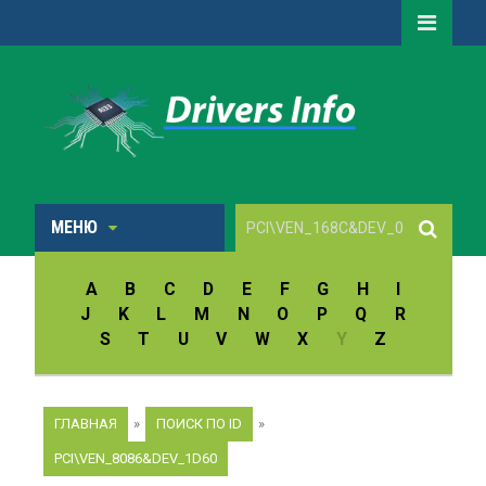
МЕНЮ
A
B
C
D
E
F
G
H
I
J
K
L
M
N
O
P
Q
R
S
T
U
V
W
X
Y
Z
ГЛАВНАЯ
»
ПОИСК ПО ID
»
PCI\VEN_8086&DEV_1D60