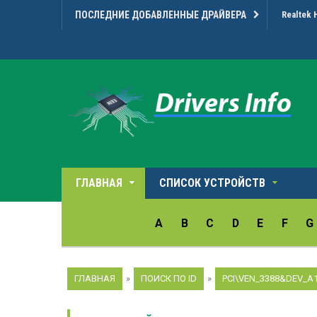
ПОСЛЕДНИЕ ДОБАВЛЕННЫЕ ДРАЙВЕРА
Realtek 
ГЛАВНАЯ
СПИСОК УСТРОЙСТВ
A
B
C
D
E
F
G
ГЛАВНАЯ
»
ПОИСК ПО ID
»
PCI\VEN_3388&DEV_A