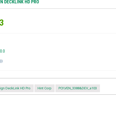
N DECKLINK HD PRO
3
0.0
))
ign DeckLink HD Pro
Hint Corp
PCI\VEN_3388&DEV_a103