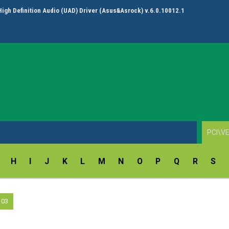
High Definition Audio (UAD) Driver (Asus&Asrock) v.6.0.10012.1
H
I
J
K
L
M
N
O
P
Q
R
S
103