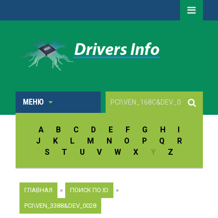
МЕНЮ
A
B
C
D
E
F
G
H
I
J
K
L
M
N
O
P
Q
R
S
T
U
V
W
X
Y
Z
ГЛАВНАЯ
»
ПОИСК ПО ID
»
PCI\VEN_3388&DEV_0028