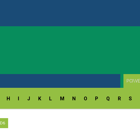
ay Fingerprint Reader Driver v.18.5.54.172/9.47.11.214
H
I
J
K
L
M
N
O
P
Q
R
S
1D6