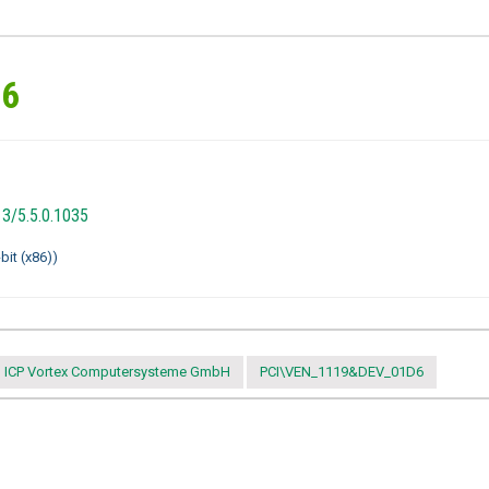
D6
13/5.5.0.1035
it (x86))
ICP Vortex Computersysteme GmbH
PCI\VEN_1119&DEV_01D6