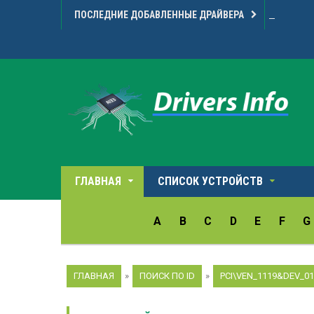
ПОСЛЕДНИЕ ДОБАВЛЕННЫЕ ДРАЙВЕРА
Microarr
ГЛАВНАЯ
СПИСОК УСТРОЙСТВ
A
B
C
D
E
F
G
ГЛАВНАЯ
»
ПОИСК ПО ID
»
PCI\VEN_1119&DEV_0