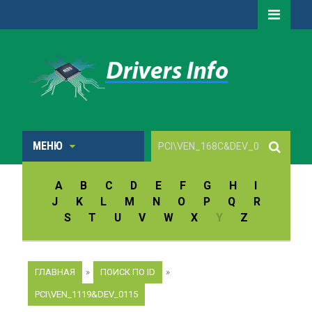
МЕНЮ
A
B
C
D
E
F
G
H
I
J
K
L
M
N
O
P
Q
R
S
T
U
V
W
X
Y
Z
ГЛАВНАЯ
»
ПОИСК ПО ID
»
PCI\VEN_1119&DEV_0115