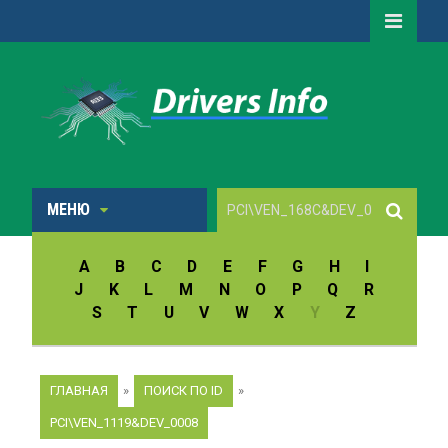
МЕНЮ
A
B
C
D
E
F
G
H
I
J
K
L
M
N
O
P
Q
R
S
T
U
V
W
X
Y
Z
ГЛАВНАЯ
»
ПОИСК ПО ID
»
PCI\VEN_1119&DEV_0008