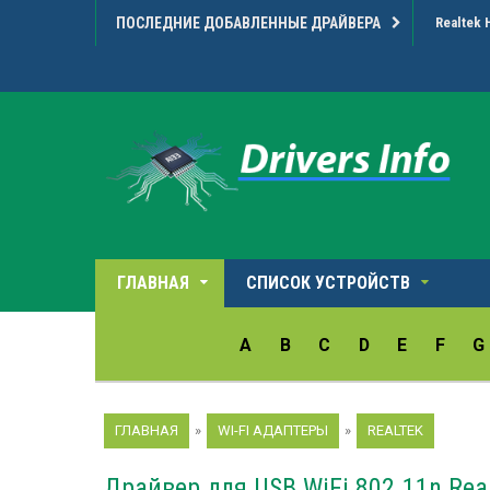
ПОСЛЕДНИЕ ДОБАВЛЕННЫЕ ДРАЙВЕРА
Realtek 
ГЛАВНАЯ
СПИСОК УСТРОЙСТВ
A
B
C
D
E
F
G
ГЛАВНАЯ
»
WI-FI АДАПТЕРЫ
»
REALTEK
Драйвер для USB WiFi 802.11n Rea