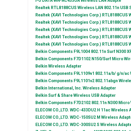
I-O DATA
WN-AC433UA Wireless LAN Adapte
Realtek
RTL8188CUS Wireless LAN 802.11n USB S
Realtek (XAVI Technologies Corp.)
RTL8188CUS Wi
Realtek (XAVI Technologies Corp.)
RTL8188CUS Wi
Realtek (XAVI Technologies Corp.)
RTL8188CUS Wi
Realtek (XAVI Technologies Corp.)
RTL8188CUS Wi
Realtek (XAVI Technologies Corp.)
RTL8188CUS Wi
Belkin Components
F9L1004 802.11n Surf N300 X
Belkin Components
F7D1102 N150/Surf Micro Wir
Belkin
Wireless Adapter
Belkin Components
F9L1109v1 802.11a/b/ g/n/ac
Belkin Components
F9L1101v2 802.11abgn Wirele
Belkin International, Inc.
Wireless Adapter
Belkin
Surf & Share Wireless USB Adapter
Belkin Components
F7D2102 802.11n N300 Micro 
ELECOM CO.,LTD.
WDC-433DU2 H 11ac Wireless 
ELECOM CO.,LTD.
WDC-150SU2 M Wireless Adapt
ELECOM CO.,LTD.
WDC-300SU2 S Wireless Adapt