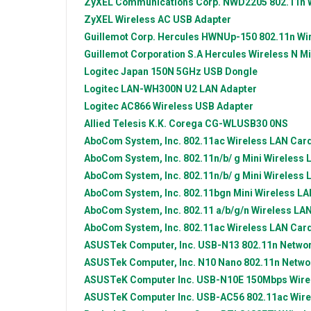
ZyXEL Communications Corp.
NWD2205 802.11n W
ZyXEL
Wireless AC USB Adapter
Guillemot Corp.
Hercules HWNUp-150 802.11n Wir
Guillemot Corporation S.A
Hercules Wireless N Mi
Logitec Japan
150N 5GHz USB Dongle
Logitec
LAN-WH300N U2 LAN Adapter
Logitec
AC866 Wireless USB Adapter
Allied Telesis K.K.
Corega CG-WLUSB30 0NS
AboCom System, Inc.
802.11ac Wireless LAN Car
AboCom System, Inc.
802.11n/b/ g Mini Wireless
AboCom System, Inc.
802.11n/b/ g Mini Wireless
AboCom System, Inc.
802.11bgn Mini Wireless L
AboCom System, Inc.
802.11 a/b/g/n Wireless LA
AboCom System, Inc.
802.11ac Wireless LAN Car
ASUSTek Computer, Inc.
USB-N13 802.11n Network
ASUSTek Computer, Inc.
N10 Nano 802.11n Netwo
ASUSTeK Computer Inc.
USB-N10E 150Mbps Wire
ASUSTeK Computer Inc.
USB-AC56 802.11ac Wire