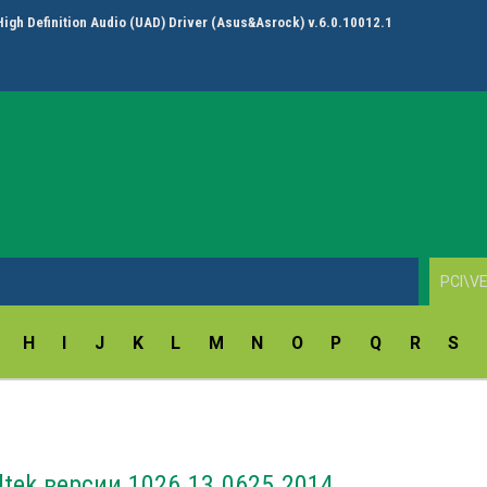
High Definition Audio (UAD) Driver (Asus&Asrock) v.6.0.10012.1
H
I
J
K
L
M
N
O
P
Q
R
S
ltek версии 1026.13.0625.2014