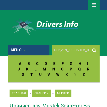
МЕНЮ
A
B
C
D
E
F
G
H
I
J
K
L
M
N
O
P
Q
R
S
T
U
V
W
X
Y
Z
ГЛАВНАЯ
»
СКАНЕРЫ
»
MUSTEK
Драйвер для Mustek ScanExpress