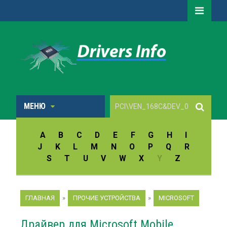
МЕНЮ
A
B
C
D
E
F
G
H
I
J
K
L
M
N
O
P
Q
R
S
T
U
V
W
X
Y
Z
ГЛАВНАЯ
»
ПРОЧИЕ УСТРОЙСТВА
»
MICROSOFT
Драйвер для Microsoft Mobile