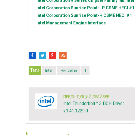
Intel Corporation
9 Series Chipset Family ME Inte
Intel Corporation
Sunrise Point-LP CSME HECI #1
Intel Corporation
Sunrise Point-H CSME HECI #1
Intel
Management Engine Interface
Теги
Intel
Чипсеты
I
ПРЕДЫДУЩИЙ ДРАЙВЕР
Intel Thunderbolt™ 3 DCH Driver
v.1.41.1229.0