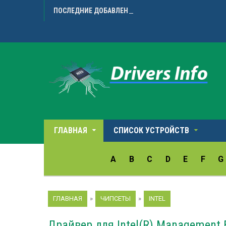
ПОСЛЕДНИЕ ДОБАВЛЕННЫЕ ДРАЙВЕРА
Avision 
ГЛАВНАЯ
СПИСОК УСТРОЙСТВ
A
B
C
D
E
F
G
ГЛАВНАЯ
»
ЧИПСЕТЫ
»
INTEL
Драйвер для Intel(R) Management E