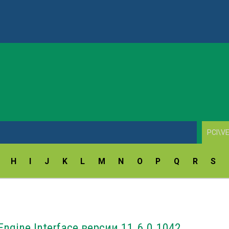
AV1860 Scan Drivers v.10.7.3.0
H
I
J
K
L
M
N
O
P
Q
R
S
ngine Interface версии 11.6.0.1042