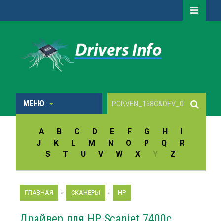
МЕНЮ
A
B
C
D
E
F
G
H
I
J
K
L
M
N
O
P
Q
R
S
T
U
V
W
X
Y
Z
ГЛАВНАЯ
»
СКАНЕРЫ
»
HP
Драйвер для HP Scanjet 7400c