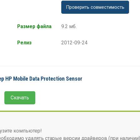
Проверить совместимость
Размер файла
9.2 мб.
Релиз
2012-09-24
р HP Mobile Data Protection Sensor
Скачать
узите компьютер!
бходимо удалять старые версии драйверов (при наличии)