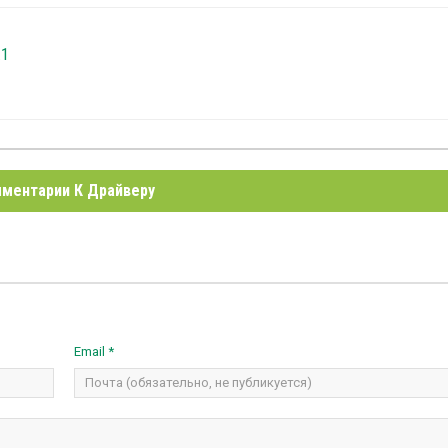
.1
ментарии К Драйверу
Email *