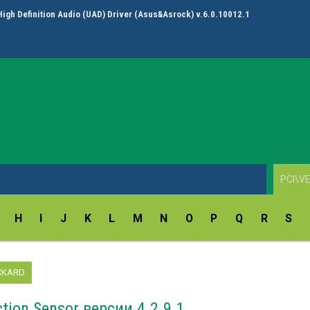
High Definition Audio (UAD) Driver (Asus&Asrock) v.6.0.10012.1
H
I
J
K
L
M
N
O
P
Q
R
S
CKARD
tion Sensor версии 4.2.9.1