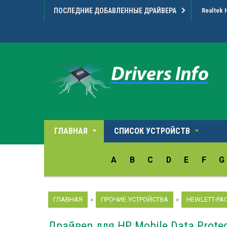
ПОСЛЕДНИЕ ДОБАВЛЕННЫЕ ДРАЙВЕРА
Realtek 
ГЛАВНАЯ
СПИСОК УСТРОЙСТВ
A
B
C
D
E
F
G
ГЛАВНАЯ
»
ПРОЧИЕ УСТРОЙСТВА
»
HEWLETT-PA
Драйвер для HP Mobile Data Protec