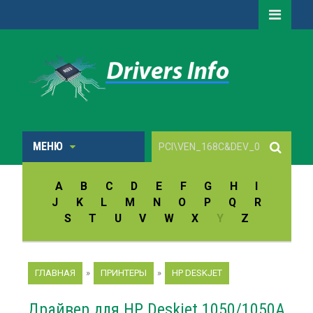
МЕНЮ
A
B
C
D
E
F
G
H
I
J
K
L
M
N
O
P
Q
R
S
T
U
V
W
X
Y
Z
ГЛАВНАЯ
»
ПРИНТЕРЫ
»
HP DESKJET
Драйвер для HP Deskjet 1050/1050A