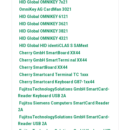
HID Global
OMNIKEY 7x21
OmniKey AG
CardMan 3021
HID Global
OMNIKEY 6121
HID Global
OMNIKEY 3621
HID Global
OMNIKEY 3821
HID Global
OMNIKEY 4321
HID Global
HID identiCLAS S SAMext
Cherry GmbH
SmartBoard XX44
Cherry GmbH
SmartTermi nal XX44
Cherry
SmartBoard XX44
Cherry
Smartcard Terminal TC 1xxx
Cherry
Smartcard Keyboard G87-1xx44
FujitsuTechnologySolutions GmbH
SmartCard-
Reader Keyboard USB 2A
Fujitsu Siemens Computers
SmartCard Reader
2A
FujitsuTechnologySolutions GmbH
SmartCard-
Reader USB 2A