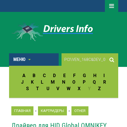
МЕНЮ
A
B
C
D
E
F
G
H
I
J
K
L
M
N
O
P
Q
R
S
T
U
V
W
X
Y
Z
ГЛАВНАЯ
»
КАРТРИДЕРЫ
»
OTHER
Драйвер для HID Global OMNIKEY