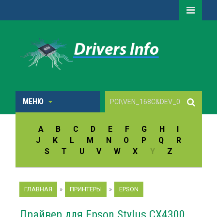
МЕНЮ
A
B
C
D
E
F
G
H
I
J
K
L
M
N
O
P
Q
R
S
T
U
V
W
X
Y
Z
ГЛАВНАЯ
»
ПРИНТЕРЫ
»
EPSON
Драйвер для Epson Stylus CX4300