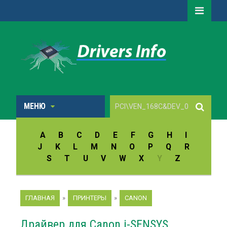
МЕНЮ
A
B
C
D
E
F
G
H
I
J
K
L
M
N
O
P
Q
R
S
T
U
V
W
X
Y
Z
ГЛАВНАЯ
»
ПРИНТЕРЫ
»
CANON
Драйвер для Canon i-SENSYS