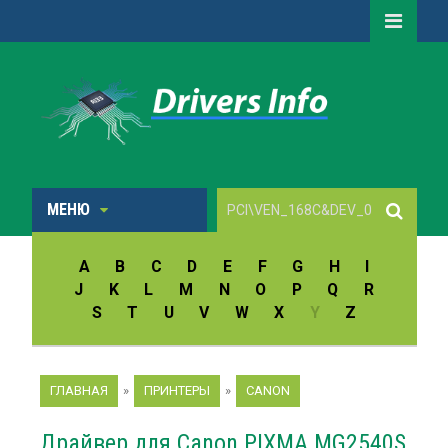
МЕНЮ
A
B
C
D
E
F
G
H
I
J
K
L
M
N
O
P
Q
R
S
T
U
V
W
X
Y
Z
ГЛАВНАЯ
»
ПРИНТЕРЫ
»
CANON
Драйвер для Canon PIXMA MG2540S