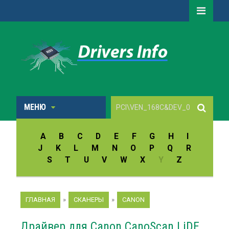
МЕНЮ
A
B
C
D
E
F
G
H
I
J
K
L
M
N
O
P
Q
R
S
T
U
V
W
X
Y
Z
ГЛАВНАЯ
»
СКАНЕРЫ
»
CANON
Драйвер для Canon CanoScan LiDE