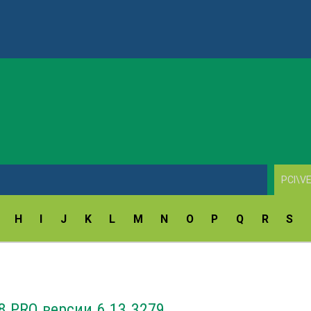
AV1860 Scan Drivers v.10.7.3.0
H
I
J
K
L
M
N
O
P
Q
R
S
8 PRO версии 6.13.3279