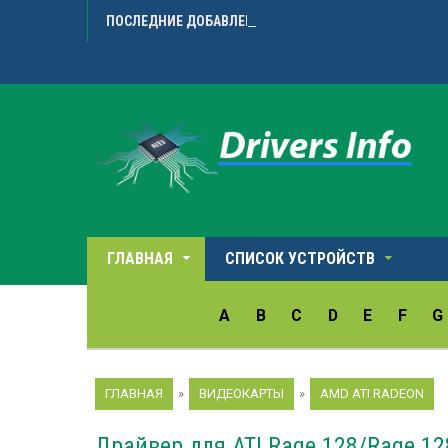
ПОСЛЕДНИЕ ДОБАВЛЕННЫЕ ДРАЙВЕРА
Avision 
ГЛАВНАЯ
СПИСОК УСТРОЙСТВ
A
B
C
D
E
F
G
ГЛАВНАЯ
»
ВИДЕОКАРТЫ
»
AMD ATI RADEON
Драйвер для ATI Rage 128/Rage 12