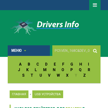
МЕНЮ
A
B
C
D
E
F
G
H
I
J
K
L
M
N
O
P
Q
R
S
T
U
V
W
X
Y
Z
ГЛАВНАЯ
»
USB УСТРОЙСТВА