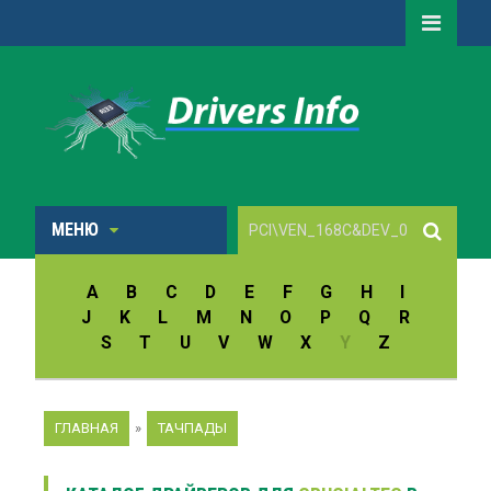
МЕНЮ
A
B
C
D
E
F
G
H
I
J
K
L
M
N
O
P
Q
R
S
T
U
V
W
X
Y
Z
ГЛАВНАЯ
»
ТАЧПАДЫ