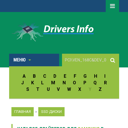
МЕНЮ
A
B
C
D
E
F
G
H
I
J
K
L
M
N
O
P
Q
R
S
T
U
V
W
X
Y
Z
ГЛАВНАЯ
»
SSD ДИСКИ