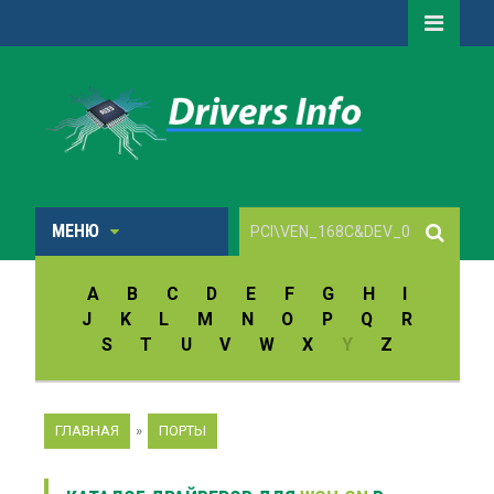
МЕНЮ
A
B
C
D
E
F
G
H
I
J
K
L
M
N
O
P
Q
R
S
T
U
V
W
X
Y
Z
ГЛАВНАЯ
»
ПОРТЫ