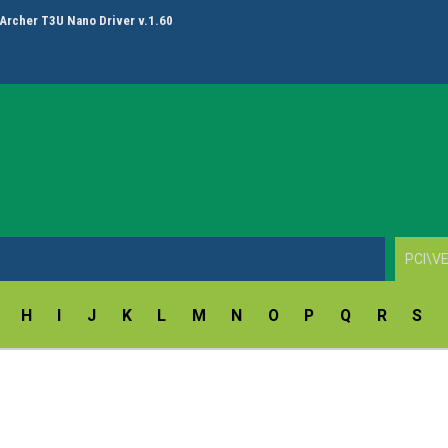
ay Fingerprint Reader Driver v.18.5.54.172/9.47.11.214
H
I
J
K
L
M
N
O
P
Q
R
S