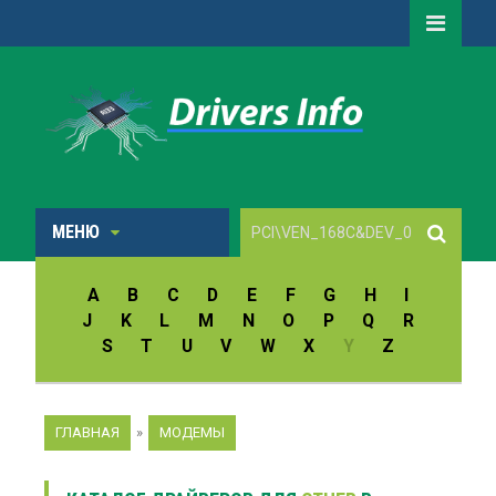
МЕНЮ
A
B
C
D
E
F
G
H
I
J
K
L
M
N
O
P
Q
R
S
T
U
V
W
X
Y
Z
ГЛАВНАЯ
»
МОДЕМЫ