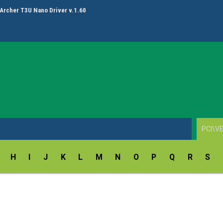
Archer T3U Nano Driver v.1.60
H
I
J
K
L
M
N
O
P
Q
R
S