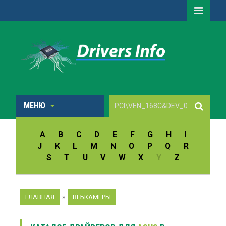
МЕНЮ
A
B
C
D
E
F
G
H
I
J
K
L
M
N
O
P
Q
R
S
T
U
V
W
X
Y
Z
ГЛАВНАЯ
»
ВЕБКАМЕРЫ