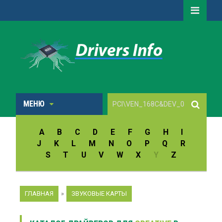
МЕНЮ
A
B
C
D
E
F
G
H
I
J
K
L
M
N
O
P
Q
R
S
T
U
V
W
X
Y
Z
ГЛАВНАЯ
»
ЗВУКОВЫЕ КАРТЫ