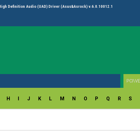
High Definition Audio (UAD) Driver (Asus&Asrock) v.6.0.10012.1
H
I
J
K
L
M
N
O
P
Q
R
S