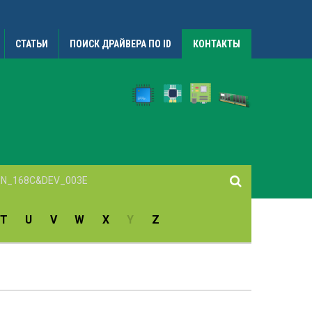
СТАТЬИ
ПОИСК ДРАЙВЕРА ПО ID
КОНТАКТЫ
T
U
V
W
X
Y
Z