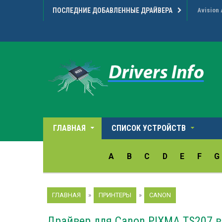
ПОСЛЕДНИЕ ДОБАВЛЕННЫЕ ДРАЙВЕРА
Realtek 
ГЛАВНАЯ
СПИСОК УСТРОЙСТВ
A
B
C
D
E
F
G
ГЛАВНАЯ
»
ПРИНТЕРЫ
»
CANON
Драйвер для Canon PIXMA TS207 в