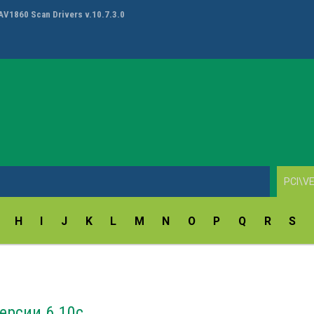
High Definition Audio (UAD) Driver (Asus&Asrock) v.6.0.10012.1
H
I
J
K
L
M
N
O
P
Q
R
S
ерсии 6.10c